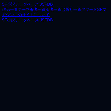
SF小説データベース JSFDB
作品一覧
テーマ
著者一覧
訳者一覧
出版社一覧
アワード
SFマ
ガジン
このサイトについて
SF小説データベース JSFDB