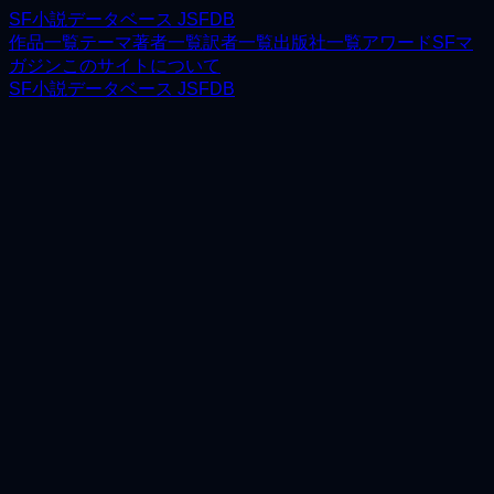
SF小説データベース JSFDB
作品一覧
テーマ
著者一覧
訳者一覧
出版社一覧
アワード
SFマ
ガジン
このサイトについて
SF小説データベース JSFDB