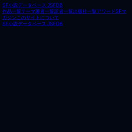
SF小説データベース JSFDB
作品一覧
テーマ
著者一覧
訳者一覧
出版社一覧
アワード
SFマ
ガジン
このサイトについて
SF小説データベース JSFDB