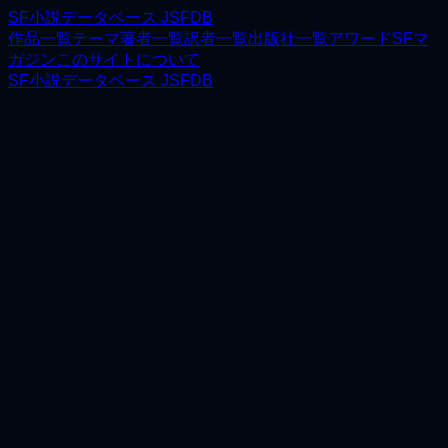
SF小説データベース JSFDB
作品一覧
テーマ
著者一覧
訳者一覧
出版社一覧
アワード
SFマ
ガジン
このサイトについて
SF小説データベース JSFDB