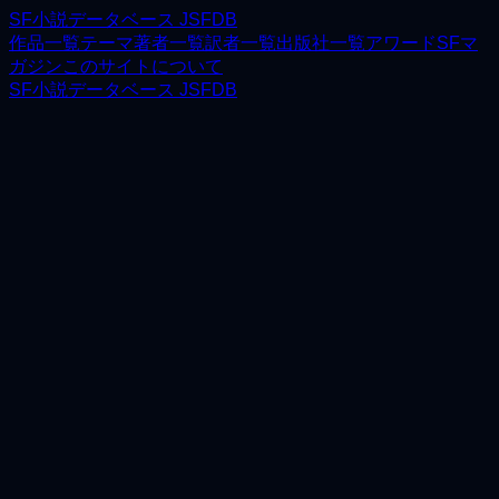
SF小説データベース JSFDB
作品一覧
テーマ
著者一覧
訳者一覧
出版社一覧
アワード
SFマ
ガジン
このサイトについて
SF小説データベース JSFDB