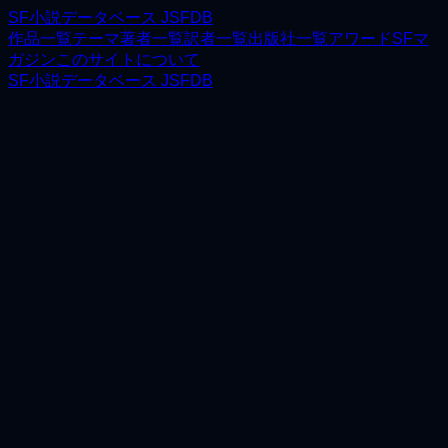
SF小説データベース JSFDB
作品一覧
テーマ
著者一覧
訳者一覧
出版社一覧
アワード
SFマ
ガジン
このサイトについて
SF小説データベース JSFDB