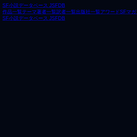
SF小説データベース JSFDB
作品一覧
テーマ
著者一覧
訳者一覧
出版社一覧
アワード
SFマ
SF小説データベース JSFDB