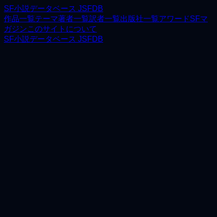
SF小説データベース JSFDB
作品一覧
テーマ
著者一覧
訳者一覧
出版社一覧
アワード
SFマ
ガジン
このサイトについて
SF小説データベース JSFDB