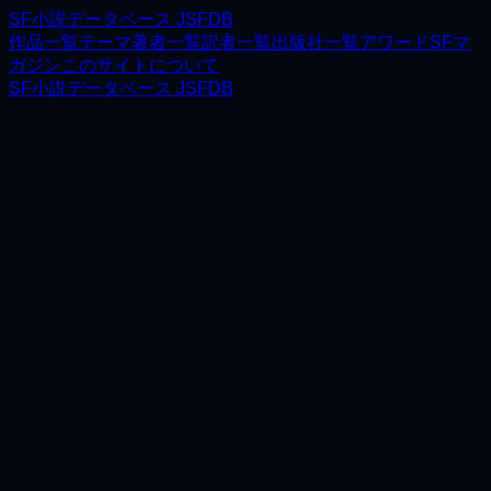
SF小説データベース JSFDB
作品一覧
テーマ
著者一覧
訳者一覧
出版社一覧
アワード
SFマ
ガジン
このサイトについて
SF小説データベース JSFDB