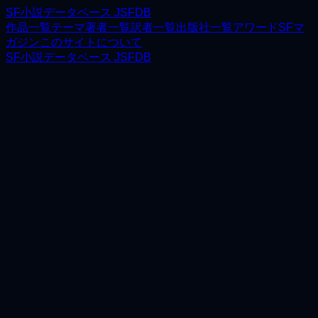
SF小説データベース JSFDB
作品一覧
テーマ
著者一覧
訳者一覧
出版社一覧
アワード
SFマ
ガジン
このサイトについて
SF小説データベース JSFDB