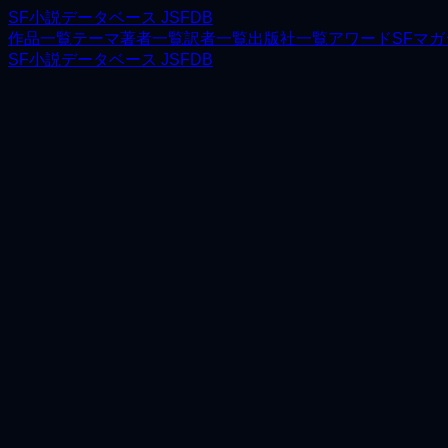
SF小説データベース JSFDB
作品一覧
テーマ
著者一覧
訳者一覧
出版社一覧
アワード
SFマ
SF小説データベース JSFDB