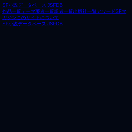
SF小説データベース JSFDB
作品一覧
テーマ
著者一覧
訳者一覧
出版社一覧
アワード
SFマ
ガジン
このサイトについて
SF小説データベース JSFDB