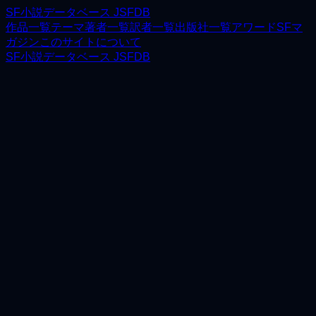
SF小説データベース JSFDB
作品一覧
テーマ
著者一覧
訳者一覧
出版社一覧
アワード
SFマ
ガジン
このサイトについて
SF小説データベース JSFDB