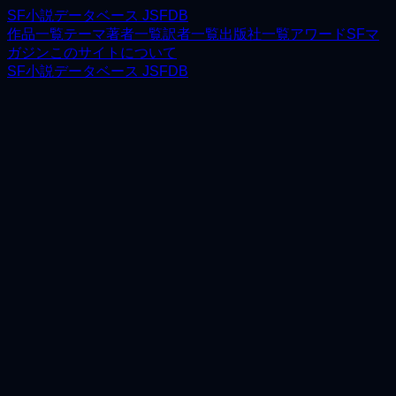
SF小説データベース JSFDB
作品一覧
テーマ
著者一覧
訳者一覧
出版社一覧
アワード
SFマ
ガジン
このサイトについて
SF小説データベース JSFDB