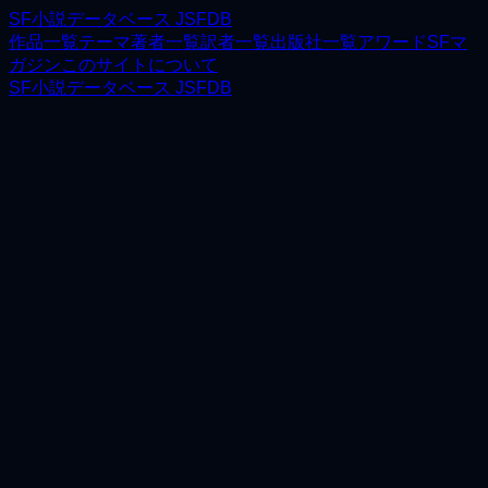
SF小説データベース JSFDB
作品一覧
テーマ
著者一覧
訳者一覧
出版社一覧
アワード
SFマ
ガジン
このサイトについて
SF小説データベース JSFDB