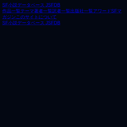
SF小説データベース JSFDB
作品一覧
テーマ
著者一覧
訳者一覧
出版社一覧
アワード
SFマ
ガジン
このサイトについて
SF小説データベース JSFDB