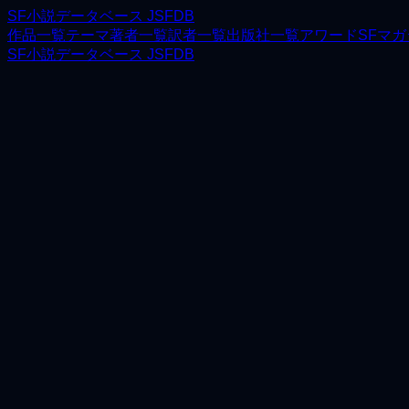
SF小説データベース JSFDB
作品一覧
テーマ
著者一覧
訳者一覧
出版社一覧
アワード
SFマ
SF小説データベース JSFDB