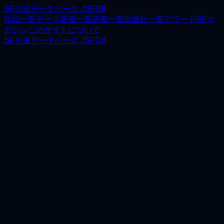
SF小説データベース JSFDB
作品一覧
テーマ
著者一覧
訳者一覧
出版社一覧
アワード
SFマ
ガジン
このサイトについて
SF小説データベース JSFDB