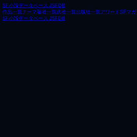
SF小説データベース JSFDB
作品一覧
テーマ
著者一覧
訳者一覧
出版社一覧
アワード
SFマ
SF小説データベース JSFDB