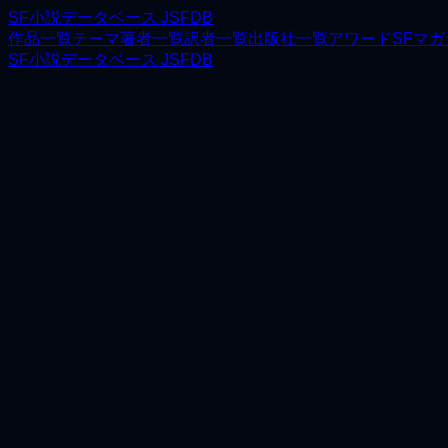
SF小説データベース JSFDB
作品一覧
テーマ
著者一覧
訳者一覧
出版社一覧
アワード
SFマ
SF小説データベース JSFDB