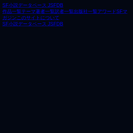
SF小説データベース JSFDB
作品一覧
テーマ
著者一覧
訳者一覧
出版社一覧
アワード
SFマ
ガジン
このサイトについて
SF小説データベース JSFDB