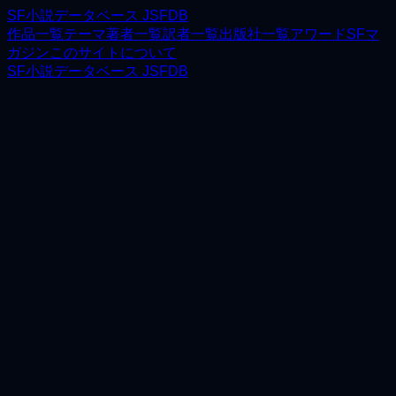
SF小説データベース JSFDB
作品一覧
テーマ
著者一覧
訳者一覧
出版社一覧
アワード
SFマ
ガジン
このサイトについて
SF小説データベース JSFDB