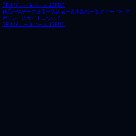
SF小説データベース JSFDB
作品一覧
テーマ
著者一覧
訳者一覧
出版社一覧
アワード
SFマ
ガジン
このサイトについて
SF小説データベース JSFDB