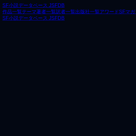
SF小説データベース JSFDB
作品一覧
テーマ
著者一覧
訳者一覧
出版社一覧
アワード
SFマ
SF小説データベース JSFDB