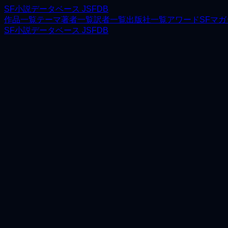
SF小説データベース JSFDB
作品一覧
テーマ
著者一覧
訳者一覧
出版社一覧
アワード
SFマ
SF小説データベース JSFDB