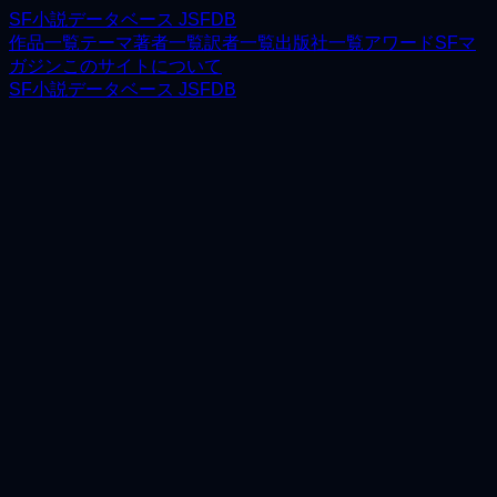
SF小説データベース JSFDB
作品一覧
テーマ
著者一覧
訳者一覧
出版社一覧
アワード
SFマ
ガジン
このサイトについて
SF小説データベース JSFDB