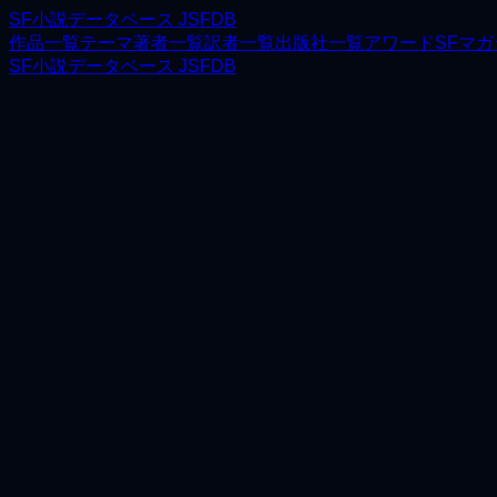
SF小説データベース JSFDB
作品一覧
テーマ
著者一覧
訳者一覧
出版社一覧
アワード
SFマ
SF小説データベース JSFDB