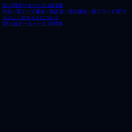
SF小説データベース JSFDB
作品一覧
テーマ
著者一覧
訳者一覧
出版社一覧
アワード
SFマ
ガジン
このサイトについて
SF小説データベース JSFDB