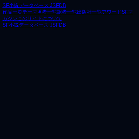
SF小説データベース JSFDB
作品一覧
テーマ
著者一覧
訳者一覧
出版社一覧
アワード
SFマ
ガジン
このサイトについて
SF小説データベース JSFDB