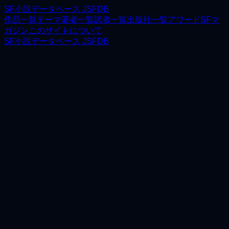
SF小説データベース JSFDB
作品一覧
テーマ
著者一覧
訳者一覧
出版社一覧
アワード
SFマ
ガジン
このサイトについて
SF小説データベース JSFDB