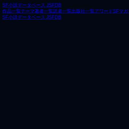
SF小説データベース JSFDB
作品一覧
テーマ
著者一覧
訳者一覧
出版社一覧
アワード
SFマ
SF小説データベース JSFDB