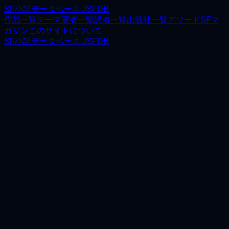
SF小説データベース JSFDB
作品一覧
テーマ
著者一覧
訳者一覧
出版社一覧
アワード
SFマ
ガジン
このサイトについて
SF小説データベース JSFDB