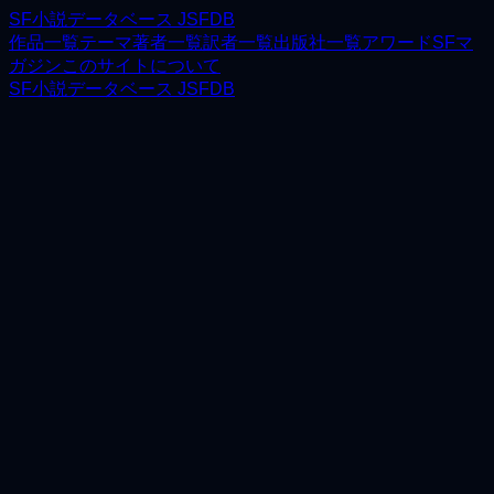
SF小説データベース JSFDB
作品一覧
テーマ
著者一覧
訳者一覧
出版社一覧
アワード
SFマ
ガジン
このサイトについて
SF小説データベース JSFDB