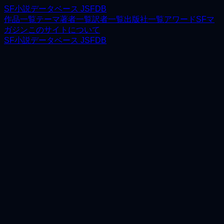
SF小説データベース JSFDB
作品一覧
テーマ
著者一覧
訳者一覧
出版社一覧
アワード
SFマ
ガジン
このサイトについて
SF小説データベース JSFDB