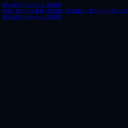
SF小説データベース JSFDB
作品一覧
テーマ
著者一覧
訳者一覧
出版社一覧
アワード
SFマ
SF小説データベース JSFDB