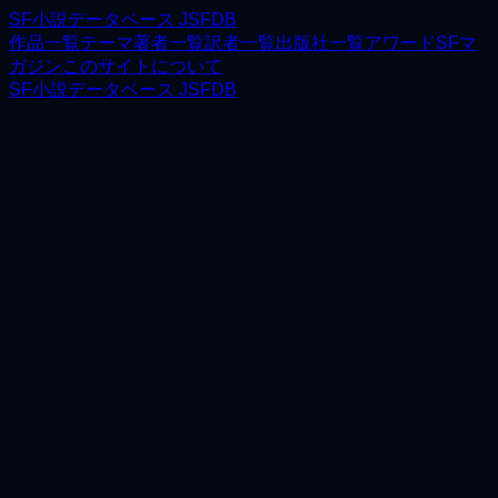
SF小説データベース JSFDB
作品一覧
テーマ
著者一覧
訳者一覧
出版社一覧
アワード
SFマ
ガジン
このサイトについて
SF小説データベース JSFDB