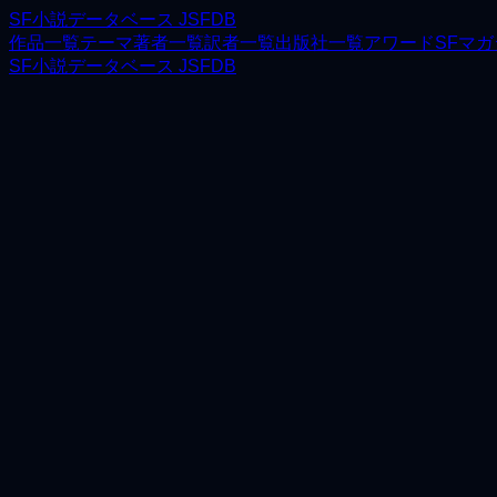
SF小説データベース JSFDB
作品一覧
テーマ
著者一覧
訳者一覧
出版社一覧
アワード
SFマ
SF小説データベース JSFDB