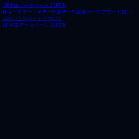
SF小説データベース JSFDB
作品一覧
テーマ
著者一覧
訳者一覧
出版社一覧
アワード
SFマ
ガジン
このサイトについて
SF小説データベース JSFDB