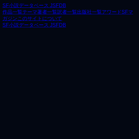
SF小説データベース JSFDB
作品一覧
テーマ
著者一覧
訳者一覧
出版社一覧
アワード
SFマ
ガジン
このサイトについて
SF小説データベース JSFDB