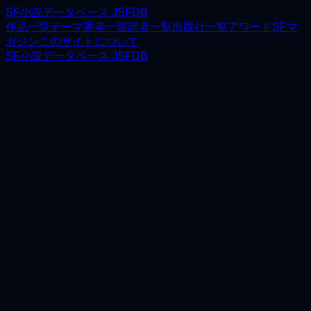
SF小説データベース JSFDB
作品一覧
テーマ
著者一覧
訳者一覧
出版社一覧
アワード
SFマ
ガジン
このサイトについて
SF小説データベース JSFDB