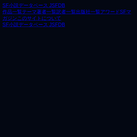
SF小説データベース JSFDB
作品一覧
テーマ
著者一覧
訳者一覧
出版社一覧
アワード
SFマ
ガジン
このサイトについて
SF小説データベース JSFDB