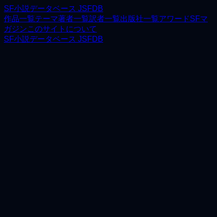
SF小説データベース JSFDB
作品一覧
テーマ
著者一覧
訳者一覧
出版社一覧
アワード
SFマ
ガジン
このサイトについて
SF小説データベース JSFDB