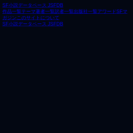
SF小説データベース JSFDB
作品一覧
テーマ
著者一覧
訳者一覧
出版社一覧
アワード
SFマ
ガジン
このサイトについて
SF小説データベース JSFDB