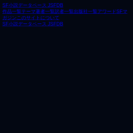
SF小説データベース JSFDB
作品一覧
テーマ
著者一覧
訳者一覧
出版社一覧
アワード
SFマ
ガジン
このサイトについて
SF小説データベース JSFDB