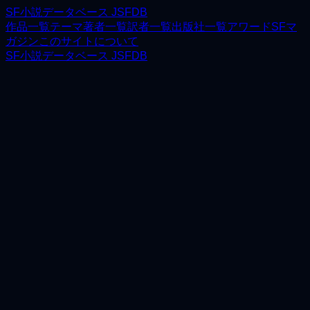
SF小説データベース JSFDB
作品一覧
テーマ
著者一覧
訳者一覧
出版社一覧
アワード
SFマ
ガジン
このサイトについて
SF小説データベース JSFDB