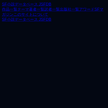
SF小説データベース JSFDB
作品一覧
テーマ
著者一覧
訳者一覧
出版社一覧
アワード
SFマ
ガジン
このサイトについて
SF小説データベース JSFDB