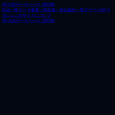
SF小説データベース JSFDB
作品一覧
テーマ
著者一覧
訳者一覧
出版社一覧
アワード
SFマ
ガジン
このサイトについて
SF小説データベース JSFDB