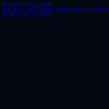
SF小説データベース JSFDB
作品一覧
テーマ
著者一覧
訳者一覧
出版社一覧
アワード
SFマ
SF小説データベース JSFDB