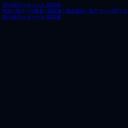
SF小説データベース JSFDB
作品一覧
テーマ
著者一覧
訳者一覧
出版社一覧
アワード
SFマ
SF小説データベース JSFDB