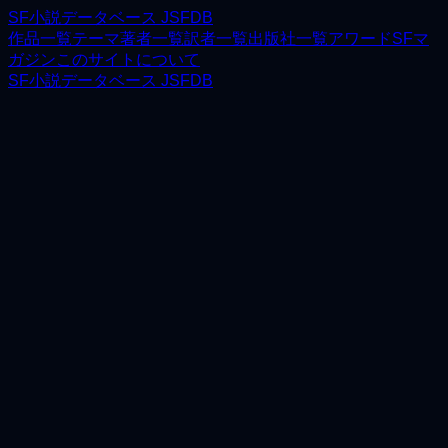
SF小説データベース JSFDB
作品一覧
テーマ
著者一覧
訳者一覧
出版社一覧
アワード
SFマ
ガジン
このサイトについて
SF小説データベース JSFDB